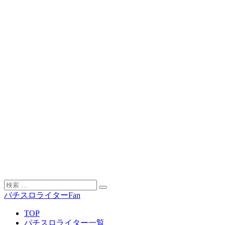
ー
シ
ョ
ン
検
検
索
パチスロライターFan
索
対
TOP
象:
パチスロライター一覧