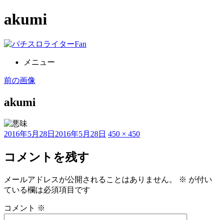
akumi
コ
ン
メニュー
テ
ン
前の画像
ツ
へ
akumi
ス
キ
ッ
投
フ
2016年5月28日
2016年5月28日
450 × 450
プ
稿
ル
日:
サ
コメントを残す
イ
ズ
メールアドレスが公開されることはありません。
※
が付い
ている欄は必須項目です
コメント
※