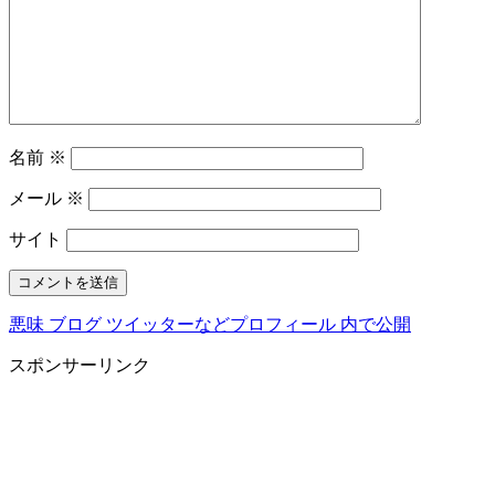
名前
※
メール
※
サイト
悪味 ブログ ツイッターなどプロフィール
内で公開
投
稿
スポンサーリンク
ナ
ビ
ゲ