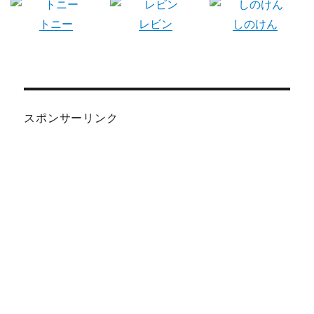
トニー
レビン
しのけん
スポンサーリンク