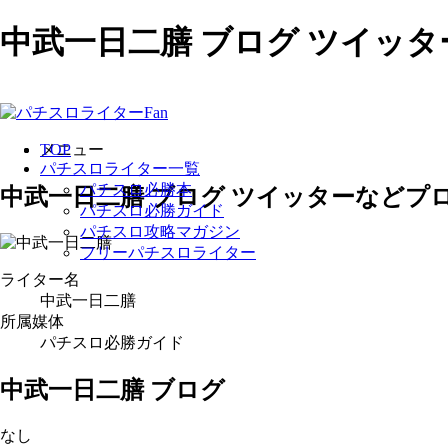
中武一日二膳 ブログ ツイッ
コ
ン
メニュー
TOP
テ
パチスロライター一覧
ン
パチスロ必勝本
中武一日二膳 ブログ ツイッターなどプ
ツ
パチスロ必勝ガイド
へ
パチスロ攻略マガジン
ス
フリーパチスロライター
キ
ライター名
ッ
中武一日二膳
プ
所属媒体
パチスロ必勝ガイド
中武一日二膳 ブログ
なし