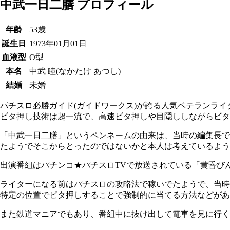
中武一日二膳 プロフィール
年齢
53歳
誕生日
1973年01月01日
血液型
O型
本名
中武 睦(なかたけ あつし)
結婚
未婚
パチスロ必勝ガイド(ガイドワークス)が誇る人気ベテランライ
ビタ押し技術は超一流で、高速ビタ押しや目隠ししながらビタ
「中武一日二膳」というペンネームの由来は、当時の編集長で
たようでそこからとったのではないかと本人は考えているよう
出演番組はパチンコ★パチスロTVで放送されている「黄昏び
ライターになる前はパチスロの攻略法で稼いでたようで、当時
特定の位置でビタ押しすることで強制的に当てる方法などがあ
また鉄道マニアでもあり、番組中に抜け出して電車を見に行く