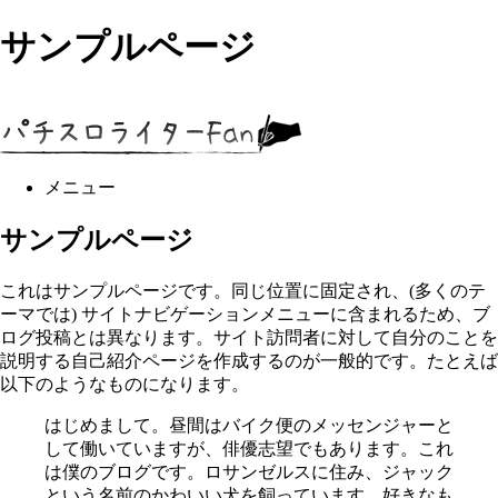
サンプルページ
コ
ン
テ
メニュー
ン
ツ
サンプルページ
へ
ス
キ
これはサンプルページです。同じ位置に固定され、(多くのテ
ッ
ーマでは) サイトナビゲーションメニューに含まれるため、ブ
プ
ログ投稿とは異なります。サイト訪問者に対して自分のことを
説明する自己紹介ページを作成するのが一般的です。たとえば
以下のようなものになります。
はじめまして。昼間はバイク便のメッセンジャーと
して働いていますが、俳優志望でもあります。これ
は僕のブログです。ロサンゼルスに住み、ジャック
という名前のかわいい犬を飼っています。好きなも