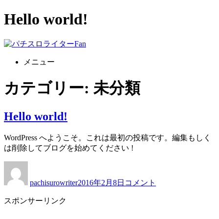
Hello world!
コ
ン
メニュー
テ
ン
カテゴリー:
未分類
ツ
へ
ス
Hello world!
キ
ッ
プ
WordPress へようこそ。これは最初の投稿です。編集もしく
は削除してブログを始めてください !
Hello
投
投
world!
稿
稿
pachisurowriter
2016年2月8日
コメント
に
者
日:
スポンサーリンク